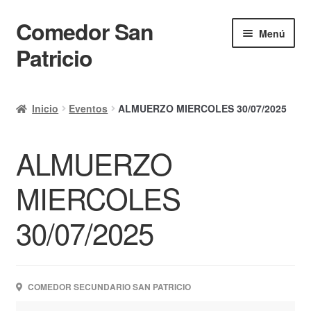
Comedor San
Ir
Ir
Menú
a
al
Patricio
la
contenido
navegación
Inicio
Inicio
Eventos
ALMUERZO MIERCOLES 30/07/2025
Calendario
ALMUERZO
Mi cuenta
Ayuda Rapida
MIERCOLES
Finalizar compra
30/07/2025
COMEDOR SECUNDARIO SAN PATRICIO