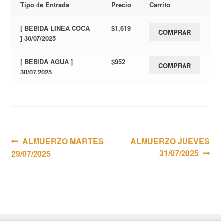
Tipo de Entrada
Precio
Carrito
[ BEBIDA LINEA COCA
$
1,619
COMPRAR
] 30/07/2025
[ BEBIDA AGUA ]
$
952
COMPRAR
30/07/2025
Navegación
Anterior:
Siguiente:
ALMUERZO MARTES
ALMUERZO JUEVES
31/07/2025
29/07/2025
de
entradas