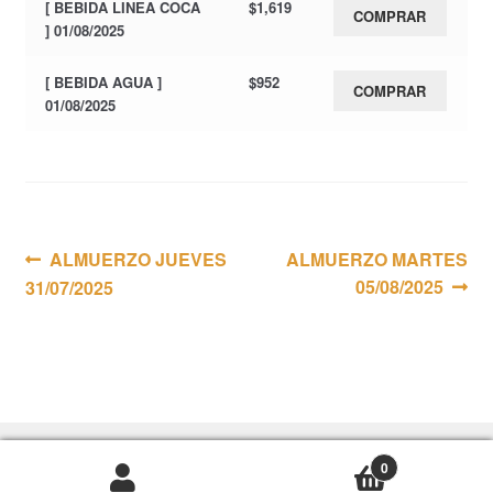
[ BEBIDA LINEA COCA
$
1,619
COMPRAR
] 01/08/2025
[ BEBIDA AGUA ]
$
952
COMPRAR
01/08/2025
Navegación
Anterior:
Siguiente:
ALMUERZO JUEVES
ALMUERZO MARTES
05/08/2025
31/07/2025
de
entradas
0