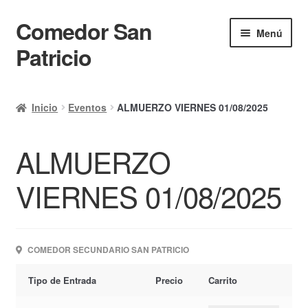
Comedor San
Ir
Ir
Menú
a
al
Patricio
la
contenido
navegación
Inicio
Inicio
Eventos
ALMUERZO VIERNES 01/08/2025
Calendario
ALMUERZO
Mi cuenta
Ayuda Rapida
VIERNES 01/08/2025
Finalizar compra
COMEDOR SECUNDARIO SAN PATRICIO
Tipo de Entrada
Precio
Carrito