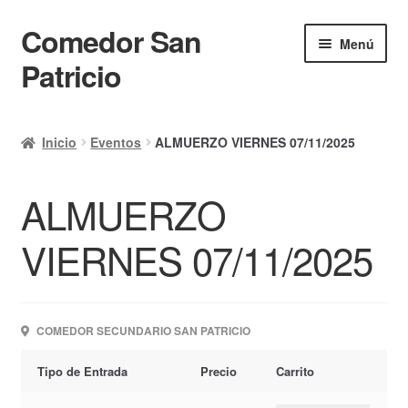
Comedor San
Ir
Ir
Menú
a
al
Patricio
la
contenido
navegación
Inicio
Inicio
Eventos
ALMUERZO VIERNES 07/11/2025
Calendario
ALMUERZO
Mi cuenta
Ayuda Rapida
VIERNES 07/11/2025
Finalizar compra
COMEDOR SECUNDARIO SAN PATRICIO
Tipo de Entrada
Precio
Carrito