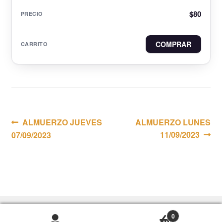
$
80
COMPRAR
Navegación
Anterior:
Siguiente:
ALMUERZO JUEVES
ALMUERZO LUNES
11/09/2023
07/09/2023
de
entradas
0