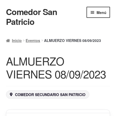
Comedor San
Ir
Ir
Menú
a
al
Patricio
la
contenido
navegación
Inicio
Inicio
Eventos
ALMUERZO VIERNES 08/09/2023
Calendario
ALMUERZO
Mi cuenta
Ayuda Rapida
VIERNES 08/09/2023
Finalizar compra
COMEDOR SECUNDARIO SAN PATRICIO