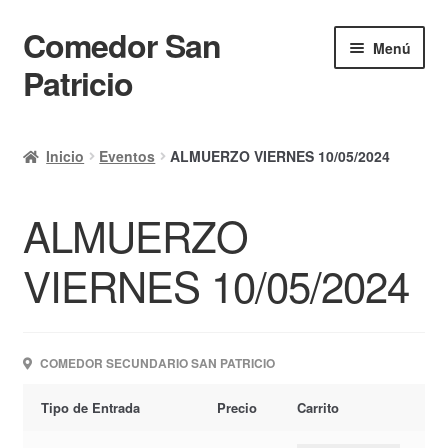
Comedor San
Ir
Ir
Menú
a
al
Patricio
la
contenido
navegación
Inicio
Inicio
Eventos
ALMUERZO VIERNES 10/05/2024
Calendario
ALMUERZO
Mi cuenta
Ayuda Rapida
VIERNES 10/05/2024
Finalizar compra
COMEDOR SECUNDARIO SAN PATRICIO
Tipo de Entrada
Precio
Carrito