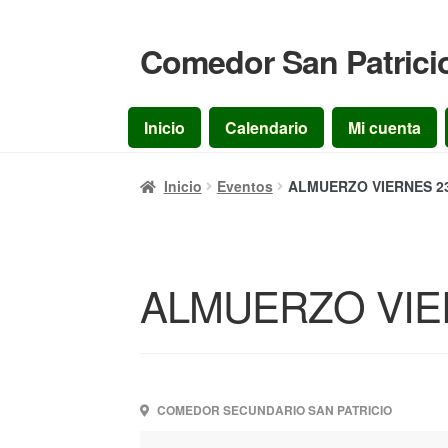
Comedor San Patrici
Ir
Ir
a
al
la
contenido
Inicio
Calendario
Mi cuenta
navegación
Inicio
Eventos
ALMUERZO VIERNES 23
ALMUERZO VIER
COMEDOR SECUNDARIO SAN PATRICIO