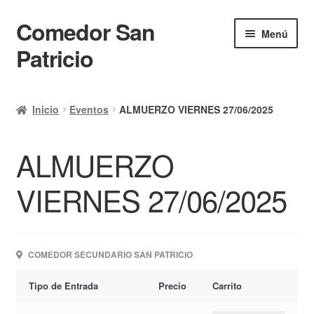
Comedor San
Ir
Ir
Menú
a
al
Patricio
la
contenido
navegación
Inicio
Inicio
Eventos
ALMUERZO VIERNES 27/06/2025
Calendario
ALMUERZO
Mi cuenta
Ayuda Rapida
VIERNES 27/06/2025
Finalizar compra
COMEDOR SECUNDARIO SAN PATRICIO
Tipo de Entrada
Precio
Carrito