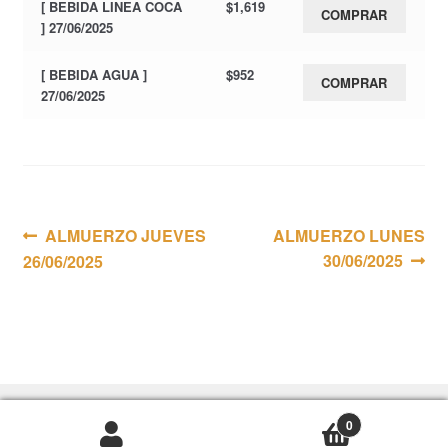
[ BEBIDA LINEA COCA
$
1,619
COMPRAR
] 27/06/2025
[ BEBIDA AGUA ]
$
952
COMPRAR
27/06/2025
Navegación
Anterior:
Siguiente:
ALMUERZO JUEVES
ALMUERZO LUNES
30/06/2025
26/06/2025
de
entradas
0