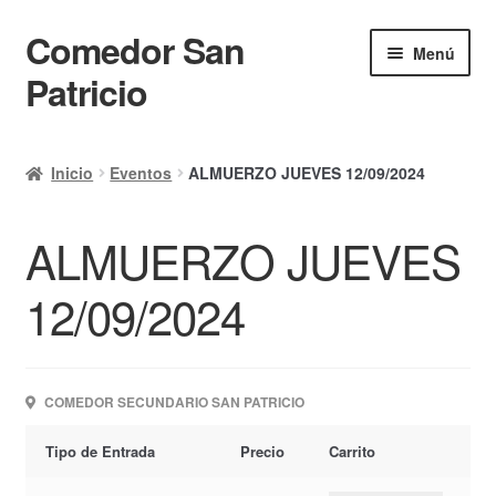
Comedor San
Ir
Ir
Menú
a
al
Patricio
la
contenido
navegación
Inicio
Inicio
Eventos
ALMUERZO JUEVES 12/09/2024
Calendario
ALMUERZO JUEVES
Mi cuenta
Ayuda Rapida
12/09/2024
Finalizar compra
COMEDOR SECUNDARIO SAN PATRICIO
Tipo de Entrada
Precio
Carrito