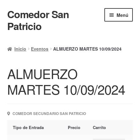
Comedor San
Ir
Ir
Menú
a
al
Patricio
la
contenido
navegación
Inicio
Inicio
Eventos
ALMUERZO MARTES 10/09/2024
Calendario
ALMUERZO
Mi cuenta
Ayuda Rapida
MARTES 10/09/2024
Finalizar compra
COMEDOR SECUNDARIO SAN PATRICIO
Tipo de Entrada
Precio
Carrito