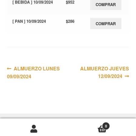
[ BEBIDA ] 10/09/2024
$
952
COMPRAR
[ PAN ] 10/09/2024
$
286
COMPRAR
Navegación
Anterior:
Siguiente:
ALMUERZO LUNES
ALMUERZO JUEVES
12/09/2024
09/09/2024
de
entradas
0