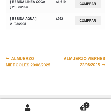
[ BEBIDA LINEA COCA
$
1,619
COMPRAR
] 21/08/2025
[ BEBIDA AGUA ]
$
952
COMPRAR
21/08/2025
Navegación
Anterior:
Siguiente:
ALMUERZO
ALMUERZO VIERNES
22/08/2025
MIERCOLES 20/08/2025
de
entradas
0