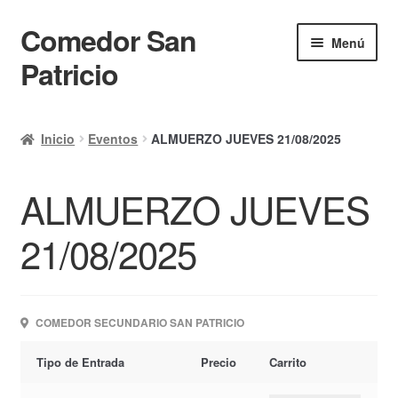
Comedor San
Ir
Ir
Menú
a
al
Patricio
la
contenido
navegación
Inicio
Inicio
Eventos
ALMUERZO JUEVES 21/08/2025
Calendario
ALMUERZO JUEVES
Mi cuenta
Ayuda Rapida
21/08/2025
Finalizar compra
COMEDOR SECUNDARIO SAN PATRICIO
Tipo de Entrada
Precio
Carrito