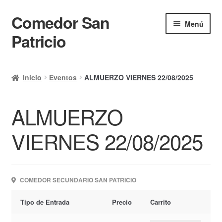
Comedor San
Ir
Ir
Menú
a
al
Patricio
la
contenido
navegación
Inicio
Inicio
Eventos
ALMUERZO VIERNES 22/08/2025
Calendario
ALMUERZO
Mi cuenta
Ayuda Rapida
VIERNES 22/08/2025
Finalizar compra
COMEDOR SECUNDARIO SAN PATRICIO
Tipo de Entrada
Precio
Carrito