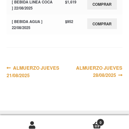
[ BEBIDA LINEA COCA
$
1,619
COMPRAR
] 22/08/2025
[ BEBIDA AGUA ]
$
952
COMPRAR
22/08/2025
Navegación
Anterior:
Siguiente:
ALMUERZO JUEVES
ALMUERZO JUEVES
28/08/2025
21/08/2025
de
entradas
0