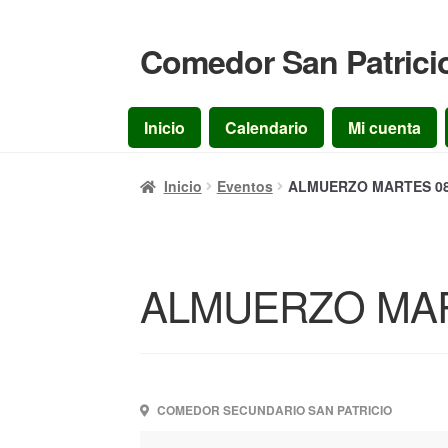
Comedor San Patrici
Ir
Ir
a
al
la
contenido
Inicio
Calendario
Mi cuenta
navegación
Inicio
Eventos
ALMUERZO MARTES 08/
ALMUERZO MART
COMEDOR SECUNDARIO SAN PATRICIO