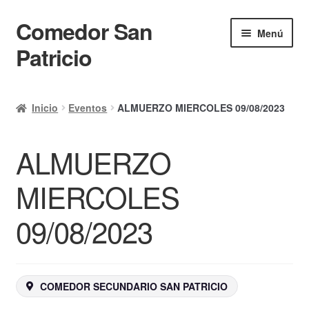
Comedor San
Ir
Ir
Menú
a
al
Patricio
la
contenido
navegación
Inicio
Inicio
Eventos
ALMUERZO MIERCOLES 09/08/2023
Calendario
ALMUERZO
Mi cuenta
Ayuda Rapida
MIERCOLES
Finalizar compra
09/08/2023
COMEDOR SECUNDARIO SAN PATRICIO