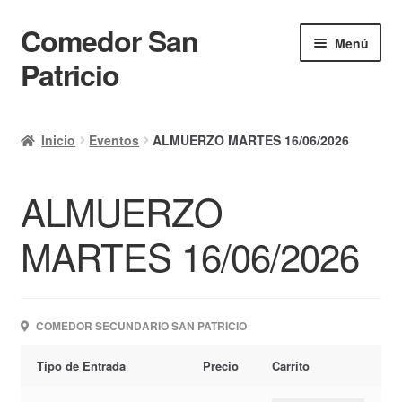
Comedor San
Ir
Ir
Menú
a
al
Patricio
la
contenido
navegación
Inicio
Inicio
Eventos
ALMUERZO MARTES 16/06/2026
Calendario
ALMUERZO
Mi cuenta
Ayuda Rapida
MARTES 16/06/2026
Finalizar compra
COMEDOR SECUNDARIO SAN PATRICIO
Tipo de Entrada
Precio
Carrito