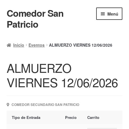
Comedor San
Ir
Ir
Menú
a
al
Patricio
la
contenido
navegación
Inicio
Inicio
Eventos
ALMUERZO VIERNES 12/06/2026
Calendario
ALMUERZO
Mi cuenta
Ayuda Rapida
VIERNES 12/06/2026
Finalizar compra
COMEDOR SECUNDARIO SAN PATRICIO
Tipo de Entrada
Precio
Carrito