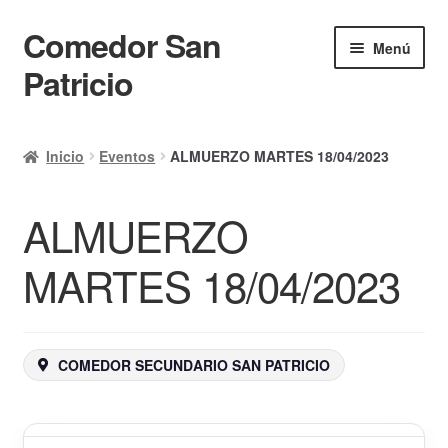
Comedor San
Ir
Ir
Menú
a
al
Patricio
la
contenido
navegación
Inicio
Inicio
Eventos
ALMUERZO MARTES 18/04/2023
Calendario
ALMUERZO
Mi cuenta
Ayuda Rapida
MARTES 18/04/2023
Finalizar compra
COMEDOR SECUNDARIO SAN PATRICIO