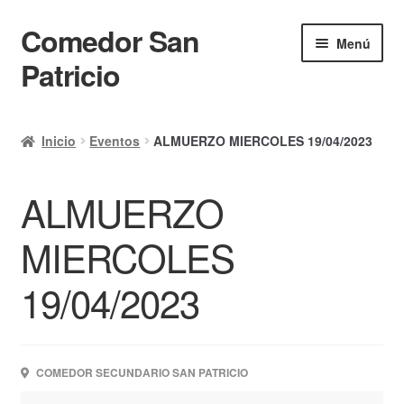
Comedor San
Ir
Ir
Menú
a
al
Patricio
la
contenido
navegación
Inicio
Inicio
Eventos
ALMUERZO MIERCOLES 19/04/2023
Calendario
ALMUERZO
Mi cuenta
Ayuda Rapida
MIERCOLES
Finalizar compra
19/04/2023
COMEDOR SECUNDARIO SAN PATRICIO