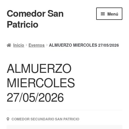
Comedor San
Ir
Ir
Menú
a
al
Patricio
la
contenido
navegación
Inicio
Inicio
Eventos
ALMUERZO MIERCOLES 27/05/2026
Calendario
ALMUERZO
Mi cuenta
Ayuda Rapida
MIERCOLES
Finalizar compra
27/05/2026
COMEDOR SECUNDARIO SAN PATRICIO