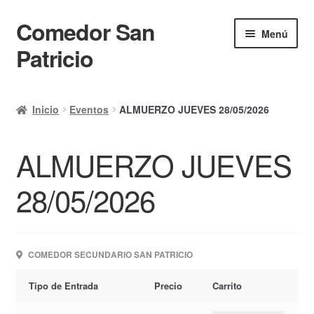
Comedor San
Ir
Ir
Menú
a
al
Patricio
la
contenido
navegación
Inicio
Inicio
Eventos
ALMUERZO JUEVES 28/05/2026
Calendario
ALMUERZO JUEVES
Mi cuenta
Ayuda Rapida
28/05/2026
Finalizar compra
COMEDOR SECUNDARIO SAN PATRICIO
Tipo de Entrada
Precio
Carrito