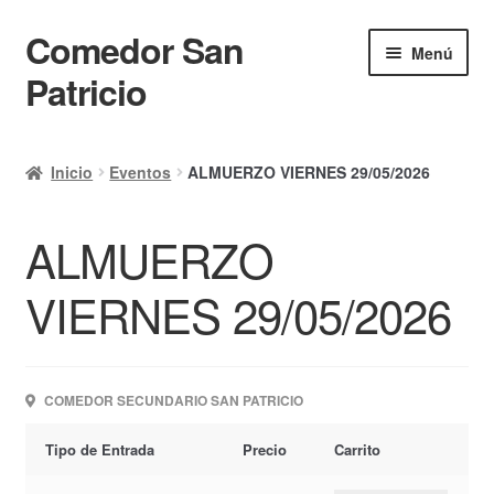
Comedor San
Ir
Ir
Menú
a
al
Patricio
la
contenido
navegación
Inicio
Inicio
Eventos
ALMUERZO VIERNES 29/05/2026
Calendario
ALMUERZO
Mi cuenta
Ayuda Rapida
VIERNES 29/05/2026
Finalizar compra
COMEDOR SECUNDARIO SAN PATRICIO
Tipo de Entrada
Precio
Carrito